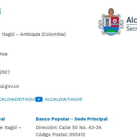
í
 Itagüí – Antioquia (Colombia)
inua
 2507
ui.gov.co
ALDIADEITAGUI
ALCALDIAITAGUI1
pal
Banco Popular - Sede Principal
e Itagüí –
Dirección: Calle 50 No. 43-34
Código Postal: 055412