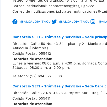
Teléfono Agentes de tránsito: (57) 604 373 76 76 Ext.
Correo institucional: contactenos@itagui.gov.co
Correo de notificaciones judiciales: notificaciones@itag
@ALCALDIAITAGUI
@ALCALDIAITAGUI
@ALC
Consorcio SETI - Trámites y Servicios - Sede princi
Dirección: Calle 50 No. 43-34 - piso 1 y 2 - Municipio d
Antioquia (Colombia)
Código Postal: 055412
Horarios de Atención:
Lunes a viernes: 08:00 a.m. a 4:30 p.m. Jornada Cont
Sábados: 08:00 a.m. a 12:00 p.m.
Teléfono: (57) 604 372 33 00
Consorcio SETI - Trámites y Servicios - Sede Capri
Dirección: Calle 72 No. 44-32 Autopista Sur - Itagüí – 
Código Postal: 055411
Horarios de Atención: