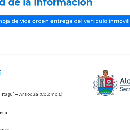
ad de la información
hoja de vida orden entrega del vehículo inmovil
í
 Itagüí – Antioquia (Colombia)
inua