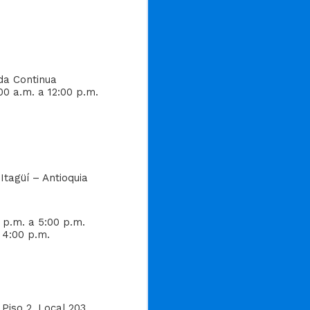
da Continua
00 a.m. a 12:00 p.m.
Itagüí – Antioquia
0 p.m. a 5:00 p.m.
a 4:00 p.m.
Piso 2, Local 203