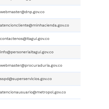
webmaster@dnp.gov.co
atencioncliente@minhacienda.gov.co
contactenos@itagui.gov.co
info@personeriaitagui.gov.co
webmaster@procuraduria.gov.co
sspd@superservicios.gov.co
atencionausuario@metropol.gov.co