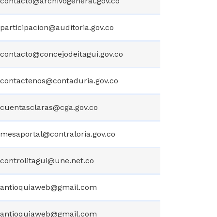
contacto@archivogeneral.gov.co
participacion@auditoria.gov.co
contacto@concejodeitagui.gov.co
contactenos@contaduria.gov.co
cuentasclaras@cga.gov.co
mesaportal@contraloria.gov.co
controlitagui@une.net.co
antioquiaweb@gmail.com
antioquiaweb@gmail.com