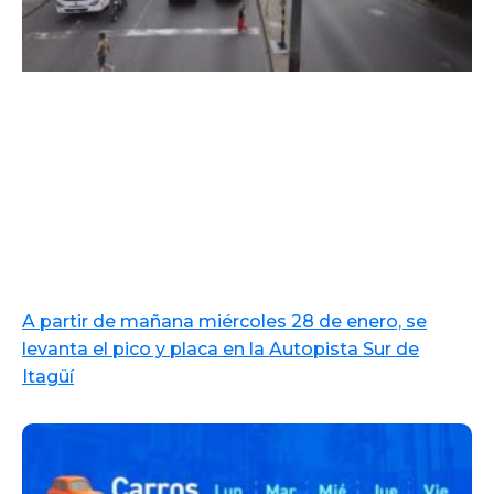
A partir de mañana miércoles 28 de enero, se
levanta el pico y placa en la Autopista Sur de
Itagüí