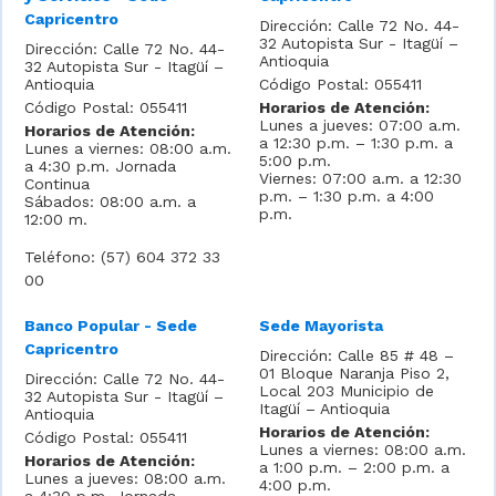
Capricentro
Dirección: Calle 72 No. 44-
32 Autopista Sur - Itagüí –
Dirección: Calle 72 No. 44-
Antioquia
32 Autopista Sur - Itagüí –
Antioquia
Código Postal: 055411
Código Postal: 055411
Horarios de Atención:
Lunes a jueves: 07:00 a.m.
Horarios de Atención:
a 12:30 p.m. – 1:30 p.m. a
Lunes a viernes: 08:00 a.m.
5:00 p.m.
a 4:30 p.m. Jornada
Viernes: 07:00 a.m. a 12:30
Continua
p.m. – 1:30 p.m. a 4:00
Sábados: 08:00 a.m. a
p.m.
12:00 m.
Teléfono: (57) 604 372 33
00
Banco Popular - Sede
Sede Mayorista
Capricentro
Dirección: Calle 85 # 48 –
01 Bloque Naranja Piso 2,
Dirección: Calle 72 No. 44-
Local 203 Municipio de
32 Autopista Sur - Itagüí –
Itagüí – Antioquia
Antioquia
Horarios de Atención:
Código Postal: 055411
Lunes a viernes: 08:00 a.m.
Horarios de Atención:
a 1:00 p.m. – 2:00 p.m. a
Lunes a jueves: 08:00 a.m.
4:00 p.m.