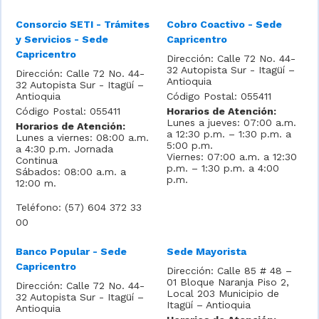
Consorcio SETI - Trámites
Cobro Coactivo - Sede
y Servicios - Sede
Capricentro
Capricentro
Dirección: Calle 72 No. 44-
32 Autopista Sur - Itagüí –
Dirección: Calle 72 No. 44-
Antioquia
32 Autopista Sur - Itagüí –
Antioquia
Código Postal: 055411
Código Postal: 055411
Horarios de Atención:
Lunes a jueves: 07:00 a.m.
Horarios de Atención:
a 12:30 p.m. – 1:30 p.m. a
Lunes a viernes: 08:00 a.m.
5:00 p.m.
a 4:30 p.m. Jornada
Viernes: 07:00 a.m. a 12:30
Continua
p.m. – 1:30 p.m. a 4:00
Sábados: 08:00 a.m. a
p.m.
12:00 m.
Teléfono: (57) 604 372 33
00
Banco Popular - Sede
Sede Mayorista
Capricentro
Dirección: Calle 85 # 48 –
01 Bloque Naranja Piso 2,
Dirección: Calle 72 No. 44-
Local 203 Municipio de
32 Autopista Sur - Itagüí –
Itagüí – Antioquia
Antioquia